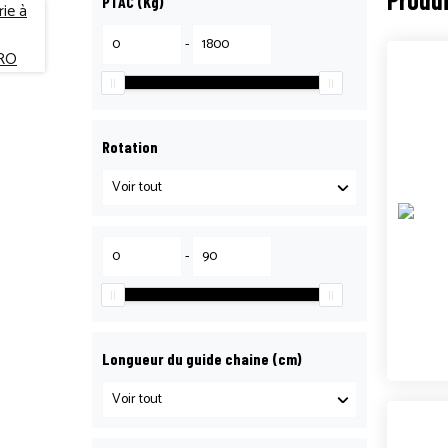
PTAC (Kg)
-
Rotation
-
Longueur du guide chaine (cm)