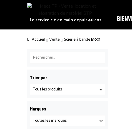
Panneau de gestion des cookies
BIENV
Le service clé en main depuis 40 ans
ACCUEI
Accueil
Vente
Scierie à bande B1001
CATALO
DEMAND
Trier par
RECRUT
Marques
POLITIQ