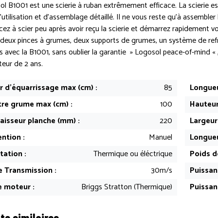
l B1001 est une scierie à ruban extrêmement efficace. La scierie e
utilisation et d’assemblage détaillé. Il ne vous reste qu’à assembler l
 à scier peu après avoir reçu la scierie et démarrez rapidement vo
, deux pinces à grumes, deux supports de grumes, un système de ref
és avec la B1001, sans oublier la garantie » Logosol peace-of-mind «
eur de 2 ans.
r d'équarrissage max (cm) :
85
Longueu
re grume max (cm) :
100
Hauteur
aisseur planche (mm) :
220
Largeur
ntion :
Manuel
Longueu
tation :
Thermique ou éléctrique
Poids de
e Transmission :
30m/s
Puissanc
 moteur :
Briggs Stratton (Thermique)
Puissan
ts similaires