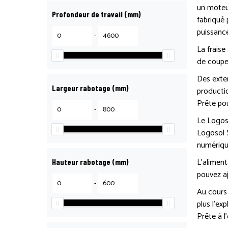
un moteur
Profondeur de travail (mm)
fabriqué 
puissanc
-
La fraise
de coupe
Des exten
Largeur rabotage (mm)
producti
Prête pou
-
Le Logoso
Logosol S
numérique
L’aliment
Hauteur rabotage (mm)
pouvez aj
-
Au cours 
plus l’ex
Prête à l