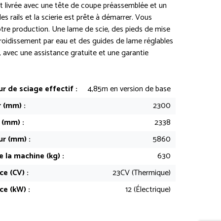
st livrée avec une tête de coupe préassemblée et un
es rails et la scierie est prête à démarrer. Vous
tre production. Une lame de scie, des pieds de mise
roidissement par eau et des guides de lame réglables
 , avec une assistance gratuite et une garantie
r de sciage effectif :
4,85m en version de base
 (mm) :
2300
 (mm) :
2338
r (mm) :
5860
 la machine (kg) :
630
e (CV) :
23CV (Thermique)
ce (kW) :
12 (Électrique)