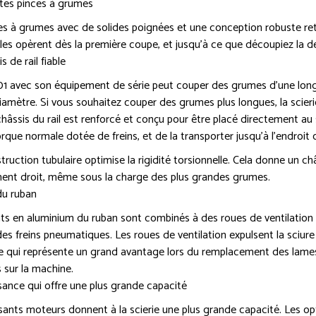
tes pinces à grumes
es à grumes avec de solides poignées et une conception robuste 
Elles opèrent dès la première coupe, et jusqu’à ce que découpiez la de
s de rail fiable
1 avec son équipement de série peut couper des grumes d’une longue
mètre. Si vous souhaitez couper des grumes plus longues, la scierie
hâssis du rail est renforcé et conçu pour être placé directement au sol
que normale dotée de freins, et de la transporter jusqu’à l’endroit où
ruction tubulaire optimise la rigidité torsionnelle. Cela donne un ch
ment droit, même sous la charge des plus grandes grumes.
du ruban
ts en aluminium du ruban sont combinés à des roues de ventilation q
 freins pneumatiques. Les roues de ventilation expulsent la sciure
e qui représente un grand avantage lors du remplacement des lames 
 sur la machine.
sance qui offre une plus grande capacité
sants moteurs donnent à la scierie une plus grande capacité. Les o