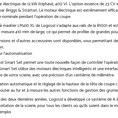
 électrique de 12 kW (triphasé, 400 V). L’option essence de 23 CV 
par Briggs & Stratton. Le moteur électrique est extrêmement efficace
e nominale pendant l’opération de coupe.
 à madrier LM410 XL de Logosol s’adapte aux rails de la B1001 et est
 mesure 410 mm de large, ce qui permet de profiler de grandes pou
sions et d’autres accessoires sont disponibles, vous permettant de 
on.
r l’automatisation
l Smart Set permet une toute nouvelle façon de contrôler l’opérati
mart Set utilise des moteurs électriques intelligents et une interfa
 de votre scierie, avec une précision d’un centième de millimètre.
ation automatique et le réglage de la hauteur de la tête de coupe co
outer au fur et à mesure les autres fonctions de gestion des grume
des deux dernières années, Logosol a développé ce système de A à Z,
ploitation de la scierie, pour tous les clients où qu’ils soient dans le 
’emploi