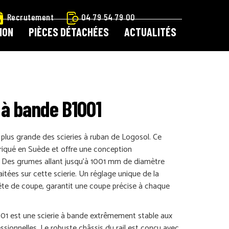
Recrutement
04 79 54 79 00
ION
PIÈCES DÉTACHÉES
ACTUALITÉS
 À OUTILS LOGOSOL
CATALOGUE LOCATION
ARTICIPATION
CONTACT
CONTACT LOGOSOL
 à bande B1001
ETIT MATÉRIEL
PIÈCES DÉTACHÉES
 plus grande des scieries à ruban de Logosol. Ce
riqué en Suède et offre une conception
e. Des grumes allant jusqu’à 1001 mm de diamètre
E !
BOUTIQUE
MON COMPTE
MENTIONS LÉGALES
aitées sur cette scierie. Un réglage unique de la
ête de coupe, garantit une coupe précise à chaque
01 est une scierie à bande extrêmement stable aux
ssionnelles. Le robuste châssis du rail est conçu avec