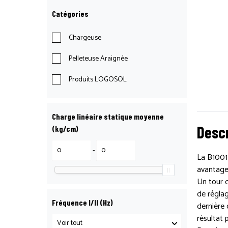
Catégories
Chargeuse
Pelleteuse Araignée
Produits LOGOSOL
Charge linéaire statique moyenne
Descr
(kg/cm)
-
La B1001 
avantages
Un tour c
de réglag
Fréquence I/II (Hz)
dernière 
résultat p