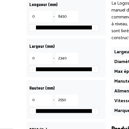
La Logoso
Longueur (mm)
manuel d’
-
commencez
à niveau
sont livr
construct
Largeur (mm)
Largeu
-
Diamèt
Max ép
Manute
Hauteur (mm)
Alimen
-
Vitess
Marque
Produi