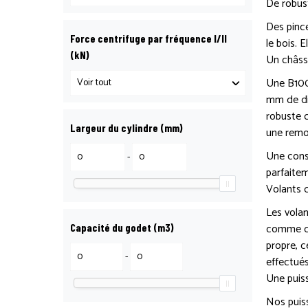
De robus
Des pinc
Force centrifuge par fréquence I/II
le bois. 
(kN)
Un châssi
Une B100
mm de dia
robuste c
Largeur du cylindre (mm)
une remor
Une const
-
parfaite
Volants 
Les volan
comme des
Capacité du godet (m3)
propre, c
-
effectués
Une puis
Nos puis