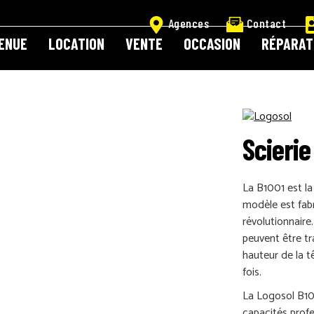
Agences
Contact
ENUE
LOCATION
VENTE
OCCASION
RÉPARAT
Aller
Aller
à
au
L
ACCUEIL LOGOSOL
ACTUALITÉS
ACTUALITÉS LOGOSOL
BOITE
la
contenu
navigation
GUE LOCATION
CATALOGUE MATÉRIEL BTP
CONFIRMATION DE P
Scierie
E DE DÉPANNAGE
DEMANDE DE RÉSERVATION
NOS AGENCES
P
La B1001 est la
modèle est fab
révolutionnair
EMENT
RÉPARATION, ENTRETIEN & S.A.V
SCIE LANCE, ÇA COUP
peuvent être tr
hauteur de la t
fois.
UE DE CONFIDENTIALITÉ
La Logosol B10
capacités profe