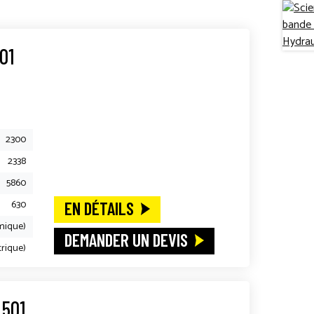
01
2300
2338
5860
630
EN DÉTAILS
mique)
DEMANDER UN DEVIS
trique)
 501