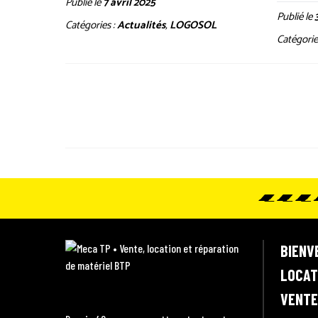
Publié le
7 avril 2025
Publié le
Catégories :
Actualités
,
LOGOSOL
Catégorie
Pagination
des
publications
M
BIENV
e
LOCAT
c
VENTE
a
T