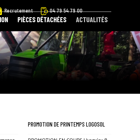
Recrutement
04 79 54 79 00
ION
PIÈCES DÉTACHÉES
ACTUALITÉS
 À OUTILS LOGOSOL
CATALOGUE LOCATION
ARTICIPATION
CONTACT
CONTACT LOGOSOL
ETIT MATÉRIEL
PIÈCES DÉTACHÉES
E !
BOUTIQUE
MON COMPTE
MENTIONS LÉGALES
PROMOTION DE PRINTEMPS LOGOSOL