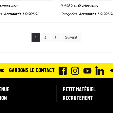
3 mars 2025
Publié le
12 février 2025
s :
Actualités
,
LOGOSOL
Catégories :
Actualités
,
LOGOSO
1
2
3
Suivant
GARDONS LE CONTACT
F
I
Y
L
A
N
O
I
ENUE
PETIT MATÉRIEL
C
S
U
N
ION
RECRUTEMENT
E
T
T
K
B
A
U
E