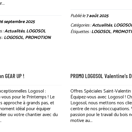
...
Publié le
7 août 2025
26 septembre 2025
Catégories :
Actualités
,
LOGOSO
s :
Actualités
,
LOGOSOL
Étiquettes :
LOGOSOL
,
PROMOT
s :
LOGOSOL
,
PROMOTION
on GEAR UP !
PROMO LOGOSOL Valentine’s D
xceptionnelles Logosol :
Offres Spéciales Saint-Valentin 
-vous pour le Printemps ! Le
Équipez-vous avec Logosol ! C
s approche à grands pas, et
Logosol, nous mettons nos clie
 moment idéal pour équiper
centre de nos préoccupations.
elier ou votre chantier avec du
passion pour le travail du bois 
.
motive au...