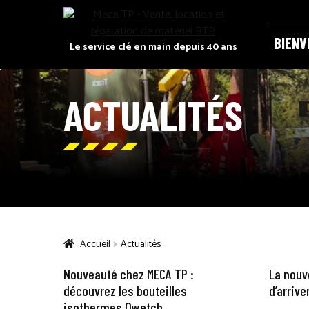
Panneau de gestion des cookies
BIENV
Le service clé en main depuis 40 ans
ACCUEI
ACTUALITÉS
CATALO
DEMAND
RECRUT
Accueil
Actualités
Nouveauté chez MECA TP :
La nouv
POLITIQ
découvrez les bouteilles
d’arrive
isothermes Qwetch