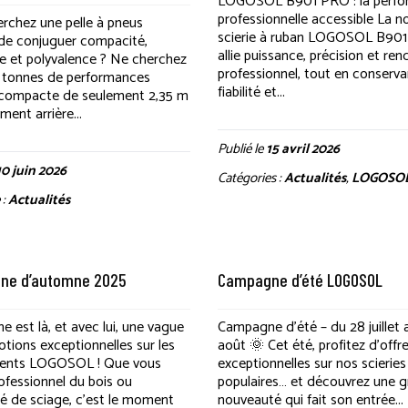
LOGOSOL B901 PRO : la perf
professionnelle accessible La n
rchez une pelle à pneus
scierie à ruban LOGOSOL B90
de conjuguer compacité,
allie puissance, précision et r
e et polyvalence ? Ne cherchez
professionnel, tout en conserva
 tonnes de performances
fiabilité et...
 compacte de seulement 2,35 m
ent arrière...
Publié le
15 avril 2026
10 juin 2026
Catégories :
Actualités
,
LOGOSO
 :
Actualités
ne d’automne 2025
Campagne d’été LOGOSOL
 est là, et avec lui, une vague
Campagne d’été – du 28 juillet 
tions exceptionnelles sur les
août 🌞 Cet été, profitez d’offr
ents LOGOSOL ! Que vous
exceptionnelles sur nos scieries 
ofessionnel du bois ou
populaires… et découvrez une 
é de sciage, c’est le moment
nouveauté qui fait son entrée...