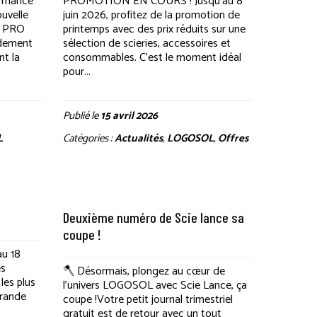
ormance
PROMOTION EN COURS ! Jusqu’au 8
ouvelle
juin 2026, profitez de la promotion de
1 PRO
printemps avec des prix réduits sur une
endement
sélection de scieries, accessoires et
nt la
consommables. C’est le moment idéal
pour...
Publié le
15 avril 2026
L
Catégories :
Actualités
,
LOGOSOL
,
Offres
Deuxième numéro de Scie lance sa
coupe !
au 18
es
🪓 Désormais, plongez au cœur de
les plus
l’univers LOGOSOL avec Scie Lance, ça
grande
coupe !Votre petit journal trimestriel
gratuit est de retour avec un tout