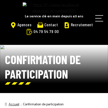
Panneau de gestion des cookies
Le service clé en main depuis 40 ans
M
Agences
Contact
Recrutement
e
04 79 54 79 00
n
u
ACCUEIL
CONFIRMATION DE
ACCUEIL LOGOSOL
PARTICIPATION
ACTUALITÉS
ACTUALITÉS LOGOSOL
Accueil
Confirmation de participation