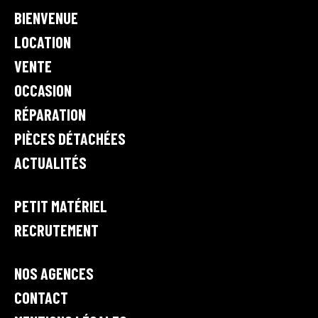
•
K
BIENVENUE
R
E
I
V
A
e
LOCATION
N
n
M
VENTE
t
OCCASION
e
,
RÉPARATION
l
PIÈCES DÉTACHÉES
o
c
ACTUALITÉS
a
t
PETIT MATÉRIEL
i
o
RECRUTEMENT
n
e
NOS AGENCES
t
r
CONTACT
é