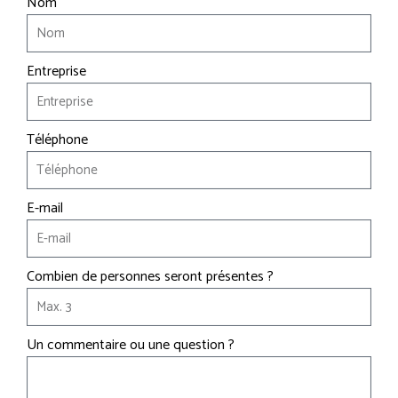
Nom
CONTACT LOGOSOL
Entreprise
DEMANDE DE DÉPANNAGE
Téléphone
DEMANDE DE RÉSERVATION
NOS AGENCES
E-mail
PETIT MATÉRIEL
Combien de personnes seront présentes ?
PIÈCES DÉTACHÉES
Un commentaire ou une question ?