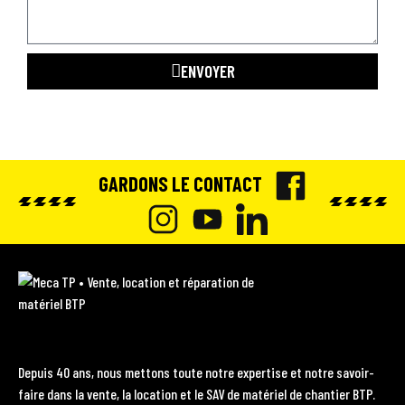
RECRUTEMENT
RÉPARATION, ENTRETIEN & S.A.V
ENVOYER
SCIE LANCE, ÇA COUPE !
GARDONS LE CONTACT
BOUTIQUE
F
A
I
Y
L
MON COMPTE
C
N
O
I
M
E
e
S
U
N
MENTIONS LÉGALES
c
B
T
T
K
a
O
A
U
E
T
Depuis 40 ans, nous mettons toute notre expertise et notre savoir-
POLITIQUE DE CONFIDENTIALITÉ
P
O
faire dans la vente, la location et le SAV de matériel de chantier BTP.
G
B
D