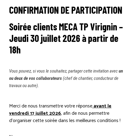
CONFIRMATION DE PARTICIPATION
BOITE À OUTILS LOGOSOL
Soirée clients MECA TP Virignin –
CATALOGUE LOCATION
Jeudi 30 juillet 2026 à partir de
18h
CATALOGUE LOCATION
Vous pouvez, si vous le souhaitez, partager cette invitation avec
un
CATALOGUE MATÉRIEL BTP
ou deux de vos collaborateurs
(chef de chantier, conducteur de
travaux ou autre).
CONFIRMATION DE PARTICIPATION
Merci de nous transmettre votre réponse
avant le
vendredi 17 juillet 2026
, afin de nous permettre
CONTACT
d’organiser cette soirée dans les meilleures conditions !