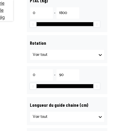
PTAC (Kg)
-
Rotation
-
Longueur du guide chaine (cm)