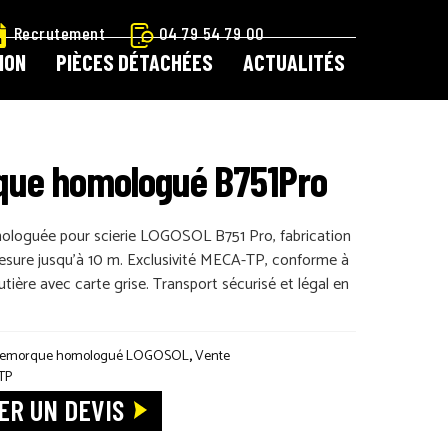
Recrutement
04 79 54 79 00
ION
PIÈCES DÉTACHÉES
ACTUALITÉS
 À OUTILS LOGOSOL
CATALOGUE LOCATION
ue homologué B751Pro
ARTICIPATION
CONTACT
CONTACT LOGOSOL
loguée pour scierie LOGOSOL B751 Pro, fabrication
mesure jusqu’à 10 m. Exclusivité MECA-TP, conforme à
ETIT MATÉRIEL
PIÈCES DÉTACHÉES
outière avec carte grise. Transport sécurisé et légal en
E !
BOUTIQUE
MON COMPTE
MENTIONS LÉGALES
emorque homologué LOGOSOL
,
Vente
TP
R UN DEVIS