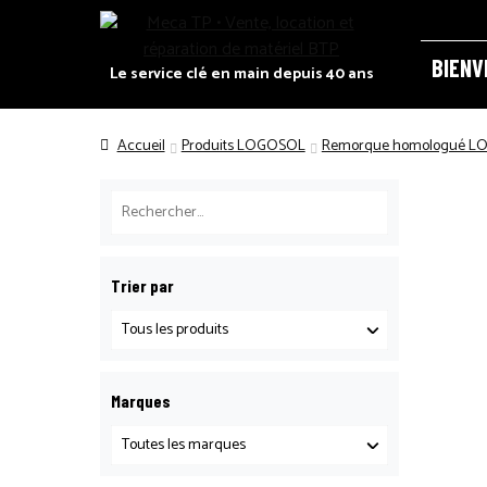
Panneau de gestion des cookies
BIENV
Le service clé en main depuis 40 ans
ACCUEI
Accueil
Produits LOGOSOL
Remorque homologué 
CATALO
DEMAND
Trier par
RECRUT
Marques
POLITIQ