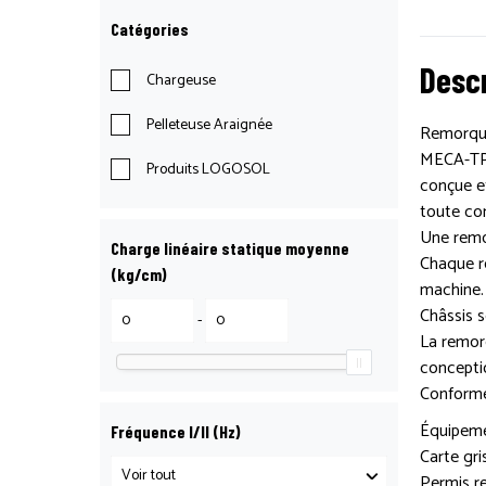
Catégories
Descr
Chargeuse
Pelleteuse Araignée
Remorque
MECA-TP 
Produits LOGOSOL
conçue et
toute con
Une remo
Charge linéaire statique moyenne
Chaque re
(kg/cm)
machine. 
Châssis 
-
La remor
conceptio
Conforme
Équipeme
Fréquence I/II (Hz)
Carte gri
Permis r