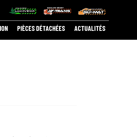
ION
PIÈCES DÉTACHÉES
ACTUALITÉS
 À OUTILS LOGOSOL
CATALOGUE LOCATION
ARTICIPATION
CONTACT
CONTACT LOGOSOL
ETIT MATÉRIEL
PIÈCES DÉTACHÉES
E !
BOUTIQUE
MON COMPTE
MENTIONS LÉGALES