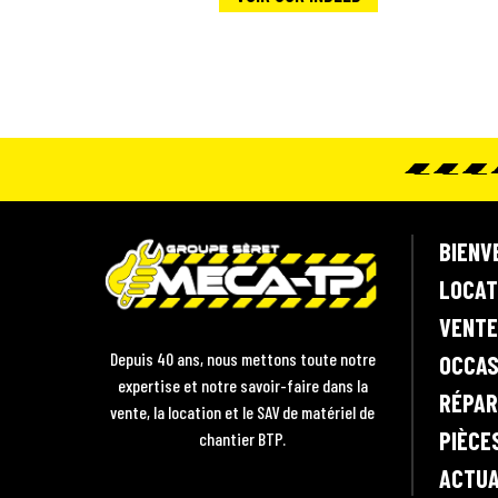
M
BIENV
e
LOCAT
c
VENTE
a
T
Depuis 40 ans, nous mettons toute notre
OCCAS
P
expertise et notre savoir-faire dans la
RÉPAR
•
vente, la location et le SAV de matériel de
V
PIÈCE
chantier BTP.
e
ACTUA
n