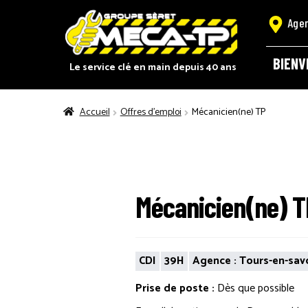
Panneau de gestion des cookies
Age
BIENV
Le service clé en main depuis 40 ans
ACCUEI
Accueil
Offres d'emploi
Mécanicien(ne) TP
CATALO
Mécanicien(ne) T
DEMAND
RECRUT
CDI
39H
Agence : Tours-en-sav
Prise de poste :
Dès que possible
POLITIQ