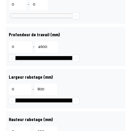
RECRUTEMENT
-
RÉPARATION, ENTRETIEN & S.A.V
Profondeur de travail (mm)
SCIE LANCE, ÇA COUPE !
-
BOUTIQUE
Largeur rabotage (mm)
MON COMPTE
-
MENTIONS LÉGALES
Hauteur rabotage (mm)
POLITIQUE DE CONFIDENTIALITÉ