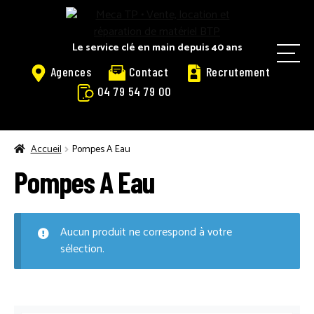
Panneau de gestion des cookies
Aller
Aller
à
au
la
contenu
Le service clé en main depuis 40 ans
M
navigation
Agences
Contact
Recrutement
e
04 79 54 79 00
n
u
ACCUEIL
Accueil
Pompes A Eau
Pompes A Eau
ACCUEIL LOGOSOL
Aucun produit ne correspond à votre
ACTUALITÉS
sélection.
ACTUALITÉS LOGOSOL