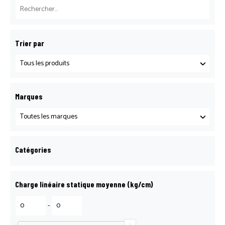
BOITE À OUTILS LOGOSOL
Trier par
CATALOGUE LOCATION
CATALOGUE LOCATION
Marques
CATALOGUE MATÉRIEL BTP
Catégories
CONFIRMATION DE PARTICIPATION
Charge linéaire statique moyenne (kg/cm)
CONTACT
-