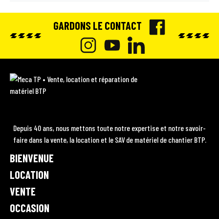
GARDONS LE CONTACT
F
A
I
Y
L
C
N
O
I
M
E
e
S
U
N
c
B
T
T
K
a
O
A
U
E
T
Depuis 40 ans, nous mettons toute notre expertise et notre savoir-
P
O
faire dans la vente, la location et le SAV de matériel de chantier BTP.
G
B
D
•
K
BIENVENUE
R
E
I
V
A
e
LOCATION
N
n
M
VENTE
t
OCCASION
e