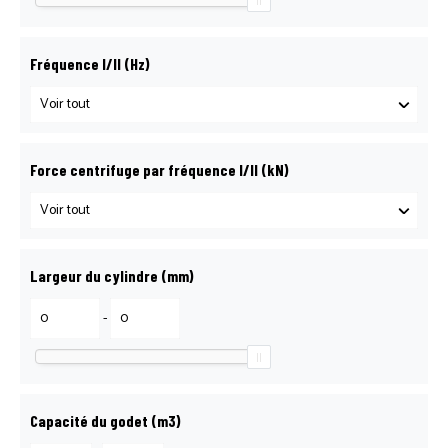
CONTACT LOGOSOL
Fréquence I/II (Hz)
DEMANDE DE DÉPANNAGE
DEMANDE DE RÉSERVATION
Force centrifuge par fréquence I/II (kN)
NOS AGENCES
Largeur du cylindre (mm)
PETIT MATÉRIEL
-
PIÈCES DÉTACHÉES
Capacité du godet (m3)