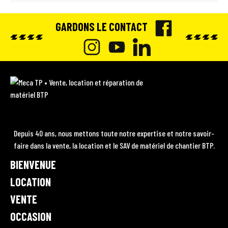
GARDONS LE CONTACT
F
A
I
Y
L
C
N
O
I
M
E
e
S
U
N
c
B
T
T
K
a
O
A
U
E
T
Depuis 40 ans, nous mettons toute notre expertise et notre savoir-
P
O
faire dans la vente, la location et le SAV de matériel de chantier BTP.
G
B
D
•
K
BIENVENUE
R
E
I
V
A
e
LOCATION
N
n
M
VENTE
t
OCCASION
e