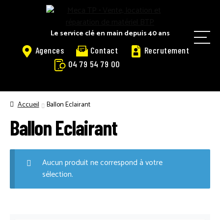
Panneau de gestion des cookies
Aller
Aller
à
au
la
contenu
Le service clé en main depuis 40 ans
M
navigation
Agences
Contact
Recrutement
e
04 79 54 79 00
n
u
ACCUEIL
Accueil
Ballon Eclairant
Ballon Eclairant
ACCUEIL LOGOSOL
Aucun produit ne correspond à votre
ACTUALITÉS
sélection.
ACTUALITÉS LOGOSOL