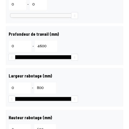
RECRUTEMENT
-
RÉPARATION, ENTRETIEN & S.A.V
Profondeur de travail (mm)
SCIE LANCE, ÇA COUPE !
-
BOUTIQUE
Largeur rabotage (mm)
MON COMPTE
-
MENTIONS LÉGALES
Hauteur rabotage (mm)
POLITIQUE DE CONFIDENTIALITÉ