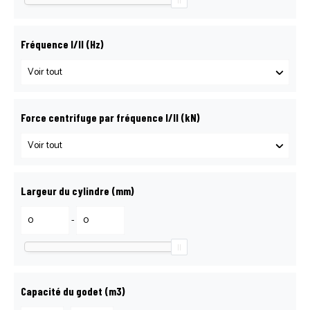
CONTACT LOGOSOL
Fréquence I/II (Hz)
DEMANDE DE DÉPANNAGE
DEMANDE DE RÉSERVATION
Force centrifuge par fréquence I/II (kN)
NOS AGENCES
Largeur du cylindre (mm)
PETIT MATÉRIEL
-
PIÈCES DÉTACHÉES
Capacité du godet (m3)