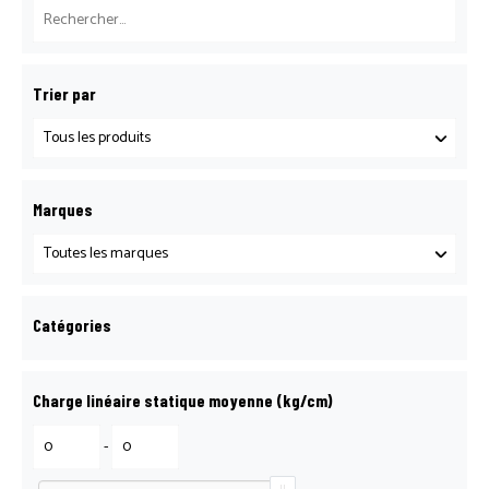
BOITE À OUTILS LOGOSOL
Trier par
CATALOGUE LOCATION
CATALOGUE LOCATION
Marques
CATALOGUE MATÉRIEL BTP
Catégories
CONFIRMATION DE PARTICIPATION
Charge linéaire statique moyenne (kg/cm)
CONTACT
-