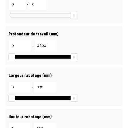
RECRUTEMENT
-
RÉPARATION, ENTRETIEN & S.A.V
Profondeur de travail (mm)
SCIE LANCE, ÇA COUPE !
-
BOUTIQUE
Largeur rabotage (mm)
MON COMPTE
-
MENTIONS LÉGALES
Hauteur rabotage (mm)
POLITIQUE DE CONFIDENTIALITÉ