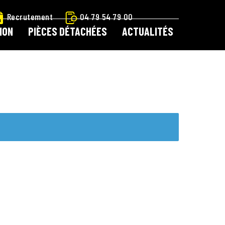
Recrutement
04 79 54 79 00
ION
PIÈCES DÉTACHÉES
ACTUALITÉS
 À OUTILS LOGOSOL
CATALOGUE LOCATION
ARTICIPATION
CONTACT
CONTACT LOGOSOL
ETIT MATÉRIEL
PIÈCES DÉTACHÉES
E !
BOUTIQUE
MON COMPTE
MENTIONS LÉGALES