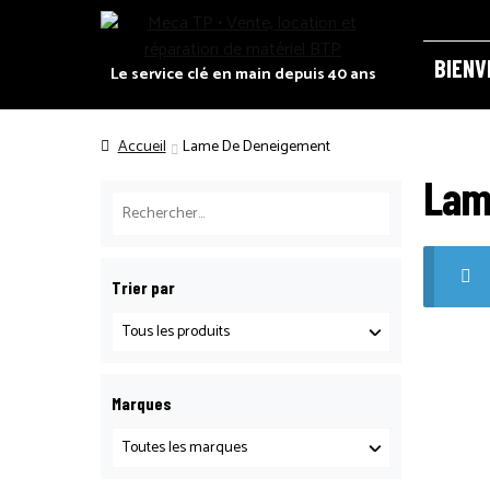
Panneau de gestion des cookies
BIENV
Le service clé en main depuis 40 ans
ACCUEI
Accueil
Lame De Deneigement
Lam
CATALO
DEMAND
Trier par
RECRUT
Marques
POLITIQ