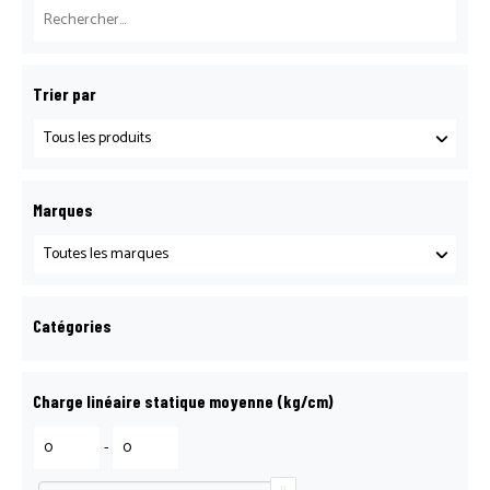
BOITE À OUTILS LOGOSOL
Trier par
CATALOGUE LOCATION
CATALOGUE LOCATION
Marques
CATALOGUE MATÉRIEL BTP
Catégories
CONFIRMATION DE PARTICIPATION
Charge linéaire statique moyenne (kg/cm)
CONTACT
-