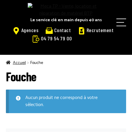
Panneau de gestion des cookies
Aller
Aller
à
au
la
contenu
Le service clé en main depuis 40 ans
M
navigation
Agences
Contact
Recrutement
e
04 79 54 79 00
n
u
ACCUEIL
Accueil
Fouche
Fouche
ACCUEIL LOGOSOL
Aucun produit ne correspond à votre
ACTUALITÉS
sélection.
ACTUALITÉS LOGOSOL