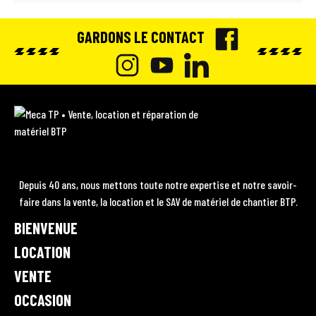
GARDONS LE CONTACT
F
A
I
Y
L
C
N
O
I
M
E
e
S
U
N
c
B
T
T
K
a
O
A
U
E
T
Depuis 40 ans, nous mettons toute notre expertise et notre savoir-
P
O
faire dans la vente, la location et le SAV de matériel de chantier BTP.
G
B
D
•
K
BIENVENUE
R
E
I
V
A
e
LOCATION
N
n
M
VENTE
t
OCCASION
e