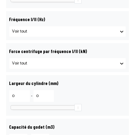
CONTACT LOGOSOL
Fréquence I/II (Hz)
DEMANDE DE DÉPANNAGE
DEMANDE DE RÉSERVATION
Force centrifuge par fréquence I/II (kN)
NOS AGENCES
Largeur du cylindre (mm)
PETIT MATÉRIEL
-
PIÈCES DÉTACHÉES
Capacité du godet (m3)