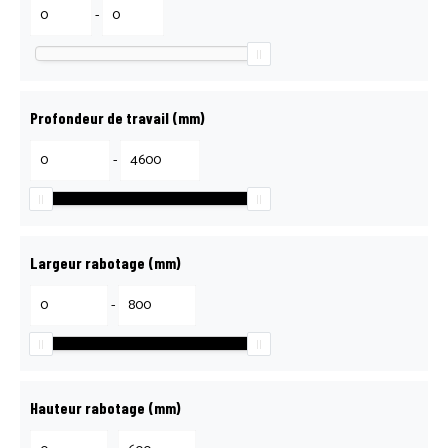
RECRUTEMENT
-
RÉPARATION, ENTRETIEN & S.A.V
Profondeur de travail (mm)
SCIE LANCE, ÇA COUPE !
-
BOUTIQUE
Largeur rabotage (mm)
MON COMPTE
-
MENTIONS LÉGALES
Hauteur rabotage (mm)
POLITIQUE DE CONFIDENTIALITÉ