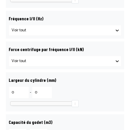
CONTACT LOGOSOL
Fréquence I/II (Hz)
DEMANDE DE DÉPANNAGE
DEMANDE DE RÉSERVATION
Force centrifuge par fréquence I/II (kN)
NOS AGENCES
Largeur du cylindre (mm)
PETIT MATÉRIEL
-
PIÈCES DÉTACHÉES
Capacité du godet (m3)