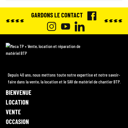
GARDONS LE CONTACT
F
A
I
Y
L
C
N
O
I
M
E
e
S
U
N
c
B
T
T
K
a
O
A
U
E
T
Depuis 40 ans, nous mettons toute notre expertise et notre savoir-
P
O
faire dans la vente, la location et le SAV de matériel de chantier BTP.
G
B
D
•
K
BIENVENUE
R
E
I
V
A
e
LOCATION
N
n
M
VENTE
t
OCCASION
e