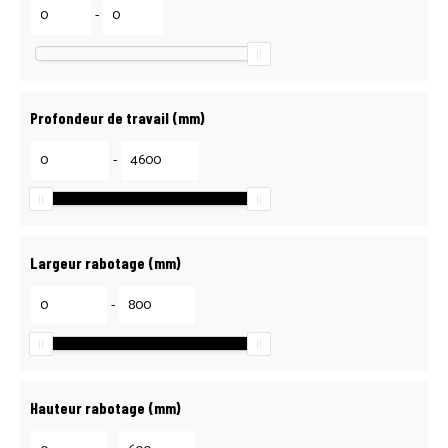
RECRUTEMENT
-
RÉPARATION, ENTRETIEN & S.A.V
Profondeur de travail (mm)
SCIE LANCE, ÇA COUPE !
-
BOUTIQUE
Largeur rabotage (mm)
MON COMPTE
-
MENTIONS LÉGALES
Hauteur rabotage (mm)
POLITIQUE DE CONFIDENTIALITÉ