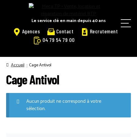
Panneau de gestion des cookies
Aller
Aller
à
au
la
contenu
Le service clé en main depuis 40 ans
M
navigation
Agences
Contact
Recrutement
e
04 79 54 79 00
n
u
ACCUEIL
Accueil
Cage Antivol
Cage Antivol
ACCUEIL LOGOSOL
Aucun produit ne correspond à votre
ACTUALITÉS
sélection.
ACTUALITÉS LOGOSOL