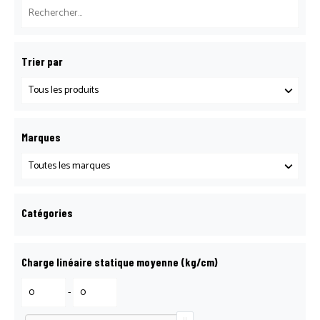
BOITE À OUTILS LOGOSOL
Trier par
CATALOGUE LOCATION
CATALOGUE LOCATION
Marques
CATALOGUE MATÉRIEL BTP
Catégories
CONFIRMATION DE PARTICIPATION
Charge linéaire statique moyenne (kg/cm)
CONTACT
-